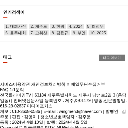
인기검색어
1. 대회사진
2. 제주도
3. 한림
4. 2024
5. 최정우
6. 울주대회
7. 고휘찬
8. 김윤규
9. 부안
10. 2025
태그
태그 더보기
서비스이용약관
개인정보처리방침
이메일무단수집거부
FAQ
1:1문의
전국클라이밍TV
|
63184 제주특별자치도 제주시 남성로2길 3 (용담
일동)
|
인터넷신문사업 등록번호 : 제주,아01179
|
방송,신문발행업 :
616-28-02637 미디어포커스
제보 : 010-3698-0586
|
E-mail :
wingmen3@naver.com
|
발행인 : 김
주운
|
편집 : 김영미
|
청소년보호책임자 : 김주운
등록 : 2024년 4월 19일
|
발행 : 2024년 4월 5일
Copyright
©
전국클라이밍TV
. All Rights Reserved.