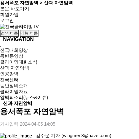
용서폭포 자연암벽 > 산과 자연암벽
본문 바로가기
회원가입
로그인
검색 버튼
메뉴 버튼
NAVIGATION
전국대회영상
등반동영상
클라이밍대회소식
산과 자연암벽
인공암벽
전국센터
등반장비소개
클라이밍자료
암벽의소리(뉴스&이슈)
산과 자연암벽
용서폭포 자연암벽
기사입력
2024-04-05 14:05
김주운 기자 (wingmen3@naver.com)