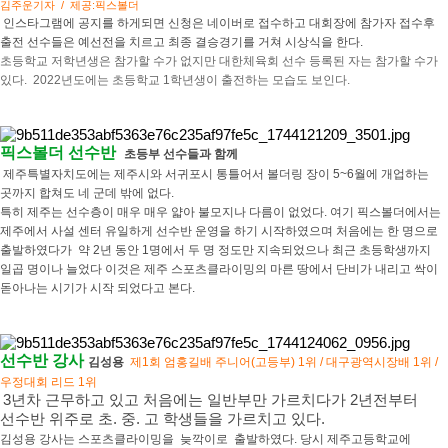
김주운기자 / 제공:픽스볼더
인스타그램에 공지를 하게되면 신청은 네이버로 접수하고 대회장에 참가자 접수후
출전 선수들은 예선전을 치르고 최종 결승경기를 거쳐 시상식을 한다.​
초등학교 저학년생은 참가할 수가 없지만 대한체육회 선수 등록된 자는 참가할 수가
있다. 2022년도에는 초등학교 1학년생이 출전하는 모습도 보인다.
픽스볼더 선수반
초등부 선수들과 함께
제주특별자치도에는 제주시와 서귀포시 통틀어서 볼더링 장이 5~6월에 개업하는
곳까지 합쳐도 네 군데 밖에 없다.
특히 제주는 선수층이 매우 매우 얇아 불모지나 다름이 없었다. 여
기 픽스볼더에서는
제주에서 사설 센터 유일하게 선수반 운영을 하기 시작하였으며 처음에는 한 명으로
출발하였다가 약 2년 동안 1명에서 두 명 정도만 지속되었으나 최근 초등학생까지
일곱 명이나 늘었다 이것은 제주 스포츠클라이밍의 마른 땅에서 단비가 내리고 싹이
돋아나는 시기가 시작 되었다고 본다.
선수반 강사
김성용
제1회 엄홍길배 주니어(고등부) 1위
/
대구광역시장배
1위 /
우정대회 리드 1위
3년차 근무하고 있고 처음에는 일반부만 가르치다가 2년전부터
선수반 위주로 초. 중. 고 학생들을 가르치고 있다.
김성용 강사는 스포츠클라이밍을 늦깍이로 출발하였다. 당시 제주고등학교에