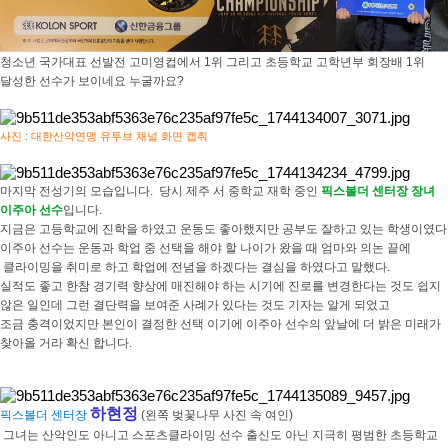
청소년 국가대표 선발전 고미영컵에서 1위 그리고 초등학교 고학년부 회장배 1위
달성한 선수가 보이네요 누굴까요?
사진 : 대한산악연맹 유투브 채널 화면 캡춰
마지막 전성기의 모습입니다. 당시 제주 서 중학교 재학 중인
픽스볼더 센터장 장녀
이주아 선수
입니다.
지금은 고등학교에 진학을 하였고 운동도 좋아했지만 공부도 잘하고 있는 학생이였다
이주아 선수는 운동과 학업 중 선택을 해야 할 나이가 왔을 때 엄마와 의논 끝에
클라이밍을 취미로 하고 학업에 전념을 하겠다는 결심을 하였다고 말했다.
실적도 좋고 한참 경기력 향상에 매진해야 하는 시기에 진로를 변경한다는 것도 쉽지
않은 일인데 그런 결단력을 보여준 사례가 있다는 것도 기자는 알게 되었고
조금 충격이었지만
본인이 결정한 선택 이기에 이주아 선수의 앞날에 더 밝은 미래가
찾아올 거라 확신 합니다.
하현정
픽스볼더 센터장
(왼쪽 벚꽃나무 사진 속 여인)
그녀는 산악인도 아니고 스포츠클라이밍 선수 출신도 아닌 지극히 평범한 초등학교