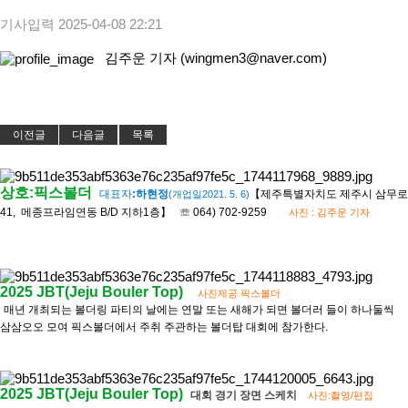
기사입력
2025-04-08 22:21
김주운 기자 (wingmen3@naver.com)
이전글
다음글
목록
상호:픽스볼더
대표자
:
하현정
【제주특별자치도 제주시 삼무로
(개업일2021. 5. 6)
41, 메종프라임연동 B/D 지하1층】 ☏ 064) 702-9259
사진 : 김주운 기자
2025 JBT(Jeju Bouler Top)
사진제공 픽스볼더
​매년 개최되는 볼더링 파티의 날에는 연말 또는 새해가 되면 볼더러 들이 하나둘씩
삼삼오오 모여 픽스볼더에서 주취 주관하는 볼더탑 대회에 참가한다.
2025 JBT(Jeju Bouler Top)
대회 경기 장면 스케치
사진:촬영/편집