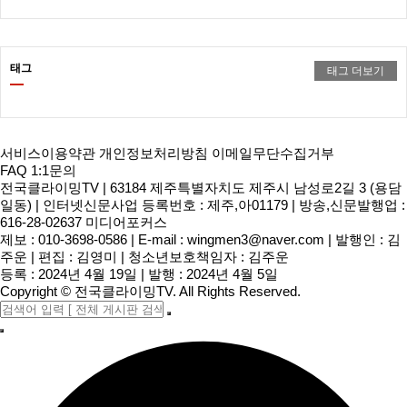
태그
태그 더보기
서비스이용약관
개인정보처리방침
이메일무단수집거부
FAQ
1:1문의
전국클라이밍TV
|
63184 제주특별자치도 제주시 남성로2길 3 (용담
일동)
|
인터넷신문사업 등록번호 : 제주,아01179
|
방송,신문발행업 :
616-28-02637 미디어포커스
제보 : 010-3698-0586
|
E-mail :
wingmen3@naver.com
|
발행인 : 김
주운
|
편집 : 김영미
|
청소년보호책임자 : 김주운
등록 : 2024년 4월 19일
|
발행 : 2024년 4월 5일
Copyright
©
전국클라이밍TV
. All Rights Reserved.