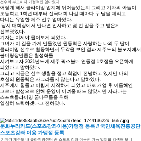
선수의 부모이자 가정적인 엄마였다.
어떻게 해서 클라이밍 업계에 뛰어들었는지 그리고 기자의 아들이
초등학교 1학년 때부터 전국대회 나갈 때마다 두 딸을 데리고
다니는 유일한 제주 선수 엄마였다.
당시 대회장에서 만나면 인사하고 몇 번 말을 주고 받은게
전부였었다.
기자는 이제야 물어보게 되었다..
그녀가 이 길을 가게 만들었던 원동력은 사랑하는 나의 두 딸이
클라이밍 선수로 활동하면서 두각을 보인 점과 제주도의 불모지에서
볼더링장만큼은 활성화를
시켜보고자 2021년도에 제주 픽스볼더 연동점 1호점을 오픈하게
되었다고 말하였다.
그리고 지금은 선수 생활을 접고 학업에 전념하고 있지만 나의
초심의 원동력은 사그라들지 않는다고 말하였다.
제주에서 힘들고 어렵게 시작하게 되었고 바로 개업 후 이듬해엔
코로나 발생으로 인해 운영이 어려울 때도 많았지만 자라나는
스포츠클라이밍 꿈나무들을 위해
열심히 노력하겠다고 전하였다.
문화누리카드(스포츠강좌이용)가맹점 등록 // 국민체육진흥공단
스포츠강좌 이용 가맹점 등록
기자가 제주도 내 클라이밍센터 중 스포츠 강좌 이용권 가능 업체를 검색해 보니