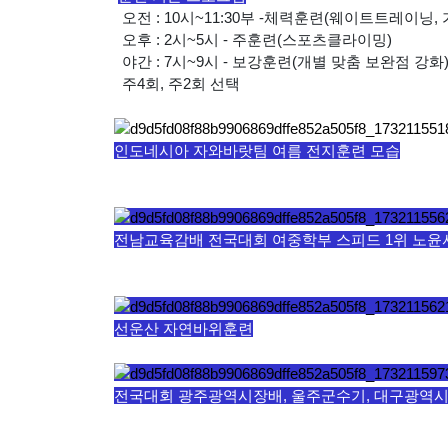
오전 : 10시~11:30부 -체력훈련(웨이트트레이닝
오후 : 2시~5시 - 주훈련(스포츠클라이밍)
야간 : 7시~9시 - 보강훈련(개별 맞춤 보완점 강화
주4회, 주2회 선택
인도네시아 자와바랏팀 여름 전지훈련 모습
전남교육감배 전국대회 여중학부 스피드 1위 노윤서 
선운산 자연바위훈련
전국대회 광주광역시장배, 울주군수기, 대구광역시