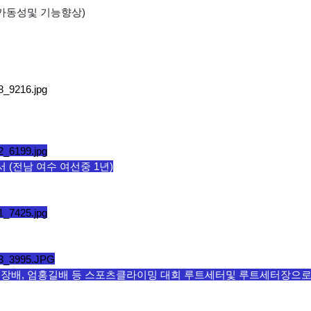
, 가동성및 기능향상)
)
(전남 여수 여선중 1년)
장배, 엄홍길배 등 스포츠클라이밍 대회 루트세터및 루트세터장으로