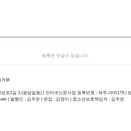
등록된 댓글이 없습니다.
집거부
성로2길 3 (용담일동)
|
인터넷신문사업 등록번호 : 제주,아01179
|
방
com
|
발행인 : 김주운
|
편집 : 김영미
|
청소년보호책임자 : 김주운