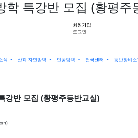
방학 특강반 모집 (황평주
회원가입
로그인
소식
산과 자연암벽
인공암벽
전국센터
등반장비
 특강반 모집 (황평주등반교실)
om)