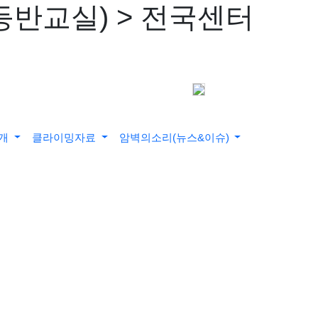
등반교실) > 전국센터
소개
클라이밍자료
암벽의소리(뉴스&이슈)