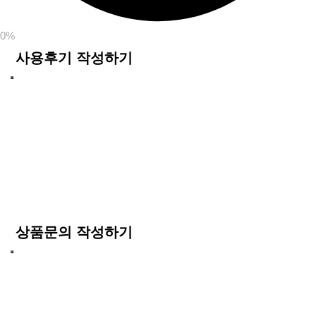
0%
사용후기 작성하기
상품문의 작성하기