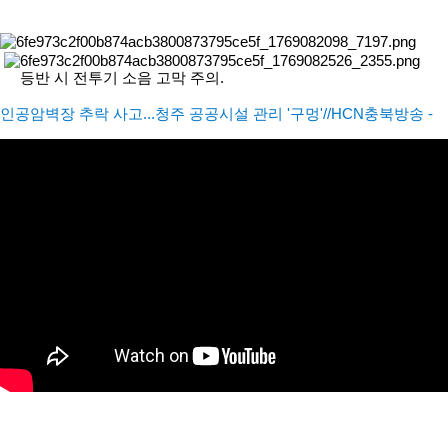
등반 시 전투기 소음 고막 주의.
인공암벽장 추락 사고...청주 공공시설 관리 '구멍'//HCN충북방송 -