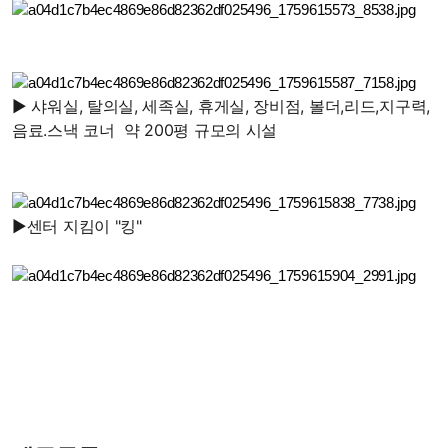
▶ 샤워실, 탈의실, 세족실, 휴게실, 장비점, 볼더,리드,지구력,
음료.스낵 코너 약 200평 규모의 시설
▶센터 지킴이 "킹"