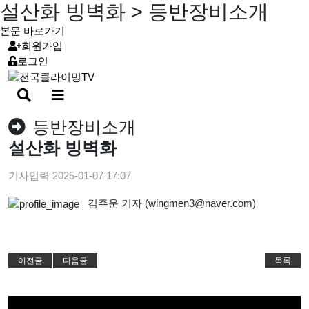
설산화 빙벽화 > 등반장비소개
본문 바로가기
회원가입
로그인
검
메
색
뉴
버
버
등반장비소개
튼
튼
설산화 빙벽화
기사입력
2025-01-07 17:07
김주운 기자 (wingmen3@naver.com)
이전글
다음글
목록