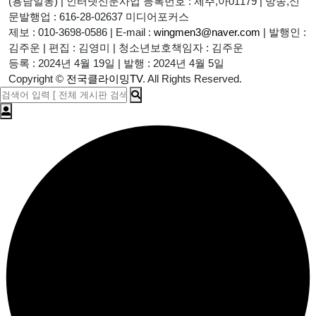
(용담일동)
|
인터넷신문사업 등록번호 : 제주,아01179
|
방송,신
문발행업 : 616-28-02637 미디어포커스
제보 : 010-3698-0586
|
E-mail :
wingmen3@naver.com
|
발행인 :
김주운
|
편집 : 김영미
|
청소년보호책임자 : 김주운
등록 : 2024년 4월 19일
|
발행 : 2024년 4월 5일
Copyright
©
전국클라이밍TV
. All Rights Reserved.