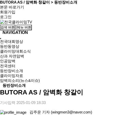
BUTORA AS / 암벽화 창갈이 > 등반장비소개
본문 바로가기
회원가입
로그인
검색 버튼
메뉴 버튼
NAVIGATION
전국대회영상
등반동영상
클라이밍대회소식
산과 자연암벽
인공암벽
전국센터
등반장비소개
클라이밍자료
암벽의소리(뉴스&이슈)
등반장비소개
BUTORA AS / 암벽화 창갈이
기사입력
2025-01-09 18:33
김주운 기자 (wingmen3@naver.com)